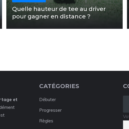
Quelle hauteur de tee au driver
pour gagner en distance ?
CATÉGORIES
C
rtage et
Débuter
ndément
Progresser
est
Vo
Règles