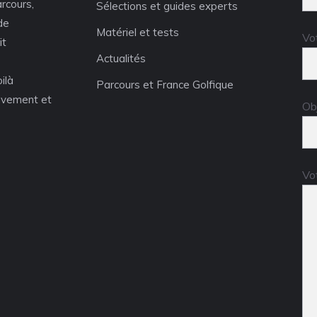
arcours,
Sélections et guides experts
de
Matériel et tests
Vo
it
Actualités
oilà
Parcours et France Golfique
ouvement et
Ob
Vo