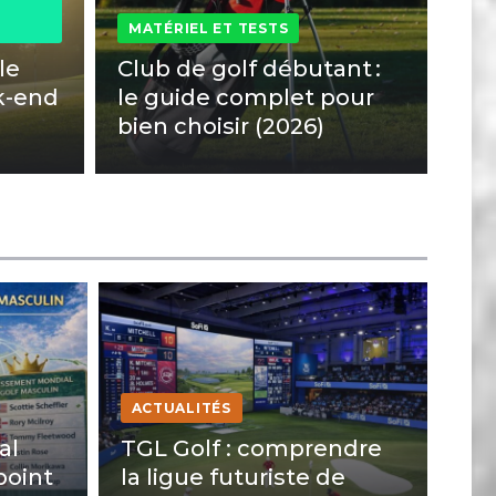
MATÉRIEL ET TESTS
le
Club de golf débutant :
k-end
le guide complet pour
bien choisir (2026)
ACTUALITÉS
al
TGL Golf : comprendre
point
la ligue futuriste de