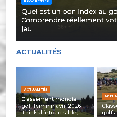
PROGRESSER
Quel est un bon index au gol
Comprendre réellement vot
jeu
ACTUALITÉS
ACTUALITÉS
ACTUA
Classement mondial
golf féminin avril 2026 :
Clas
Thitikul intouchable,
golf a