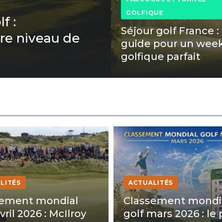
GOLFIQUE
f :
Séjour golf France : 
re niveau de
guide pour un wee
golfique parfait
LITÉS
ACTUALITÉS
sement mondial
Classement mondi
vril 2026 : McIlroy
golf mars 2026 : le 