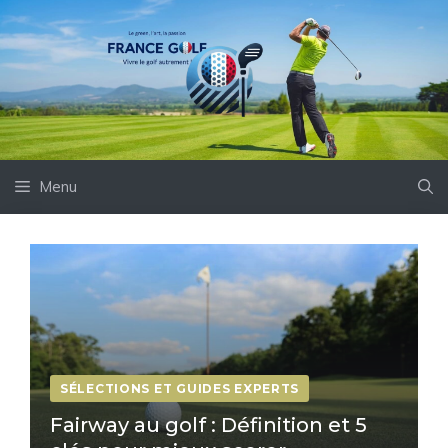
Aller
au
contenu
Menu
SÉLECTIONS ET GUIDES EXPERTS
Fairway au golf : Définition et 5