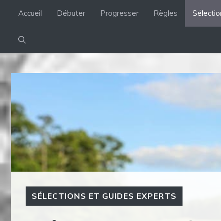
Aller
Accueil
Débuter
Progresser
Règles
Sélecti
au
contenu
SÉLECTIONS ET GUIDES EXPERTS