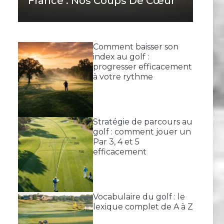
France : Nos Coups De Cœur
Comment baisser son
index au golf :
progresser efficacement
à votre rythme
Stratégie de parcours au
golf : comment jouer un
Par 3, 4 et 5
efficacement
Vocabulaire du golf : le
lexique complet de A à Z