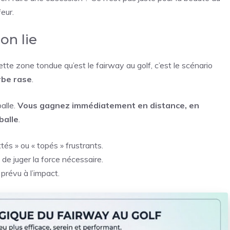
eur.
on lie
 cette zone tondue qu’est le fairway au golf, c’est le scénario
erbe rase
.
balle.
Vous gagnez immédiatement en distance, en
balle
.
ttés » ou « topés » frustrants.
e de juger la force nécessaire.
prévu à l’impact.