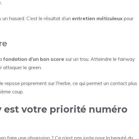
.
 un hasard. C’est le résultat d’un
entretien méticuleux
pour
re
la
fondation d’un bon score
sur un trou. Atteindre le fairway
 attaquer le green.
lle repose proprement sur l’herbe, ce qui permet un contact plus
xième coup.
y est votre priorité numéro
 en faire une obsession ? Ce n’est pas juste pour la beauté du