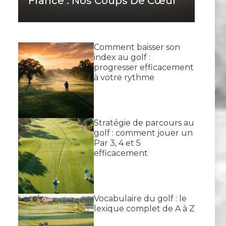
France : Nos Coups De Cœur
Comment baisser son
index au golf :
progresser efficacement
à votre rythme
Stratégie de parcours au
golf : comment jouer un
Par 3, 4 et 5
efficacement
Vocabulaire du golf : le
lexique complet de A à Z