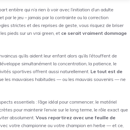
rt entière qui n’a rien à voir avec l’initiation d’un adulte
 et par le jeu – jamais par la contrainte ou la correction
les strictes et des reprises de geste, vous risquez de briser
es pieds sur un vrai green, et
ce serait vraiment dommage
incus qu’ils aident leur enfant alors qu’ils l’étouffent de
i développe simultanément la concentration, la patience, le
ivités sportives offrent aussi naturellement.
Le tout est de
que les mauvaises habitudes — ou les mauvais souvenirs — ne
spects essentiels : l’âge idéal pour commencer, le matériel
tes pour maintenir l’envie sur le long terme, le rôle exact que
éviter absolument.
Vous repartirez avec une feuille de
 avec votre championne ou votre champion en herbe — et ce,