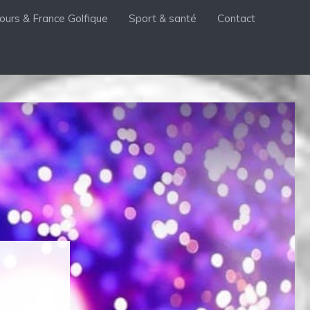
ours & France Golfique
Sport & santé
Contact