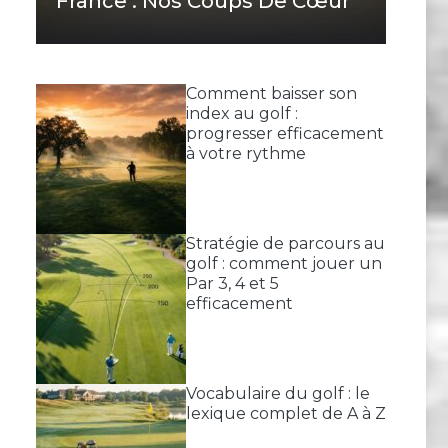
France : Nos Coups De Cœur
Comment baisser son
index au golf :
progresser efficacement
à votre rythme
Stratégie de parcours au
golf : comment jouer un
Par 3, 4 et 5
efficacement
Vocabulaire du golf : le
lexique complet de A à Z