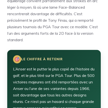
équilibrage convient parfaitement aux strokes en arc
léger à moyen, là où une lame Face-Balanced
rencontrerait davantage de difficultés. C’est
précisément le profil de Tony Finau, qui a remporté
plusieurs tournois du PGA Tour avec ce modèle. C’est
l’un des arguments forts de la 2D face à la version
standard.
LE CHIFFRE À RETENIR
L’Anser est le putter le plus copié de l’histoire du
golf, et le plus titré sur le PGA Tour. Plus de 500
victoires majeures ont été remportées avec un
Anser ou l’une de ses variantes depuis 1966,
soit davantage que tous les autres designs
réunis. Ce n’est pas un hasard si chaque grande
marque propose aujourd’hui sa propre