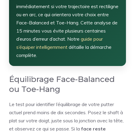
immédiatement si votre trajectoire est rectiligne
ou en arc, ce qui orientera votre choix entre
Face-Balanced et Toe-Hang. Cette analyse de
15 minutes vous évite plusieurs centaines
d’euros d’erreur d’achat. Notre
guide pour
s’équiper intelligemment
détaille la démarche
complète.
Équilibrage Face-Balanced
ou Toe-Hang
Le test pour identifier l’équilibrage de votre putter
actuel prend moins de dix secondes. Posez le shaft à
plat sur votre doigt, juste sous la jonction avec la tête,
et observez ce qui se passe. Si la
face reste