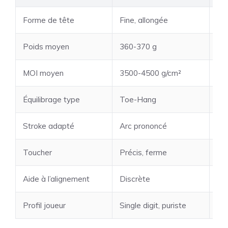
Forme de tête
Fine, allongée
La
Poids moyen
360-370 g
37
MOI moyen
3500-4500 g/cm²
55
Équilibrage type
Toe-Hang
Fa
Stroke adapté
Arc prononcé
Rec
Toucher
Précis, ferme
Do
Aide à l’alignement
Discrète
Ma
Profil joueur
Single digit, puriste
Dé