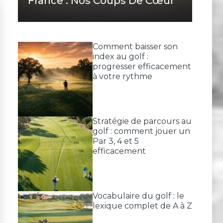
France : Nos Coups De Cœur
Comment baisser son
index au golf :
progresser efficacement
à votre rythme
Stratégie de parcours au
golf : comment jouer un
Par 3, 4 et 5
efficacement
Vocabulaire du golf : le
lexique complet de A à Z