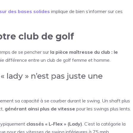
 sur des bases solides
implique de bien s’informer sur ces
otre club de golf
 temps de se pencher sur
la pièce maîtresse du club : le
vraie différence entre un club de golf femme et homme.
 « lady » n’est pas juste une
plement sa capacité à se courber durant le swing. Un shaft plus
ct,
générant ainsi plus de vitesse
pour les swings plus lents.
 typiquement
classés « L-Flex » (Lady)
. C’est la catégorie la
ue pour des vitesses de swing inférieures à 75 mph.