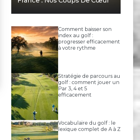
France : Nos Coups De Cœur
Comment baisser son
index au golf :
progresser efficacement
à votre rythme
Stratégie de parcours au
golf : comment jouer un
Par 3, 4 et 5
efficacement
Vocabulaire du golf : le
lexique complet de A à Z